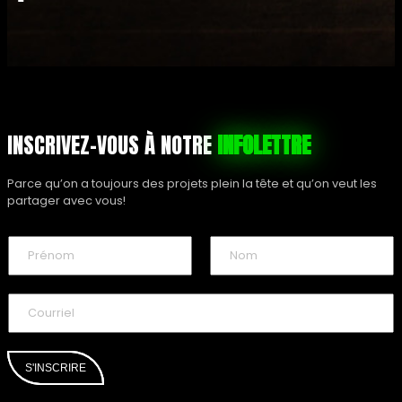
m
o
m
e
n
t
p
INSCRIVEZ-VOUS À NOTRE
INFOLETTRE
o
u
Parce qu’on a toujours des projets plein la tête et qu’on veut les
r
partager avec vous!
v
o
N
o
u
m
P
N
s
*
r
o
C
r
é
m
o
n
e
u
o
j
r
m
r
S'INSCRIRE
o
i
i