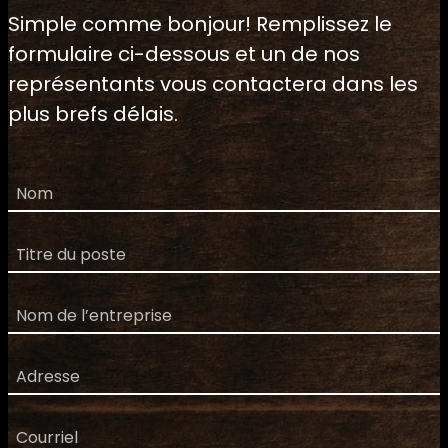
Simple comme bonjour! Remplissez le
formulaire ci-dessous et un de nos
représentants vous contactera dans les
plus brefs délais.
N
o
m
T
i
t
N
r
o
e
m
d
A
d
u
d
e
p
r
l
C
o
e