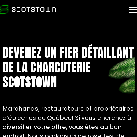
À PROPOS
DEVENEZ UN FIER DÉTAILLANT
FAMILLES DE PRODUITS
DE LA CHARCUTERIE
POINTS DE VENTE
SCOTSTOWN
DEVENIR DÉTAILLANT
Marchands, restaurateurs et propriétaires
Searc
d’épiceries du Québec! Si vous cherchez à
diversifier votre offre, vous êtes au bon
endroit. Nous parlons ici de rosettes, de