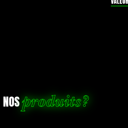
VALEUR
produits?
R NOS