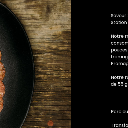
Saveur 
Station
Notre r
consomm
pouces 
fromage
Fromage
Notre r
de 55 g
Porc d
Transf