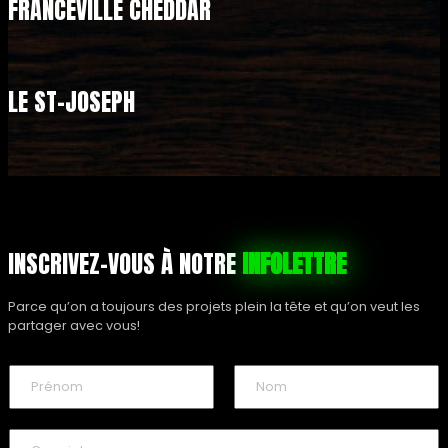
FRANCEVILLE CHEDDAR
LE ST-JOSEPH
INSCRIVEZ-VOUS À NOTRE
INFOLETTRE
Parce qu’on a toujours des projets plein la tête et qu’on veut les
partager avec vous!
N
o
m
P
N
*
r
o
C
é
m