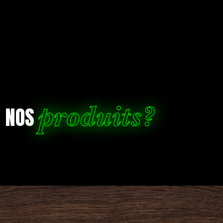
produits?
R NOS