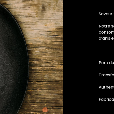
Saveur 
Notre s
consomm
d’anis 
Porc d
Transf
Authen
Fabrica