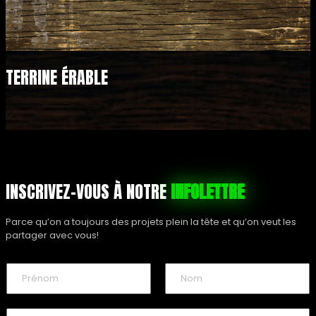
TERRINE ÉRABLE
INSCRIVEZ-VOUS À NOTRE
INFOLETTRE
Parce qu’on a toujours des projets plein la tête et qu’on veut les
partager avec vous!
N
o
m
P
N
*
r
o
C