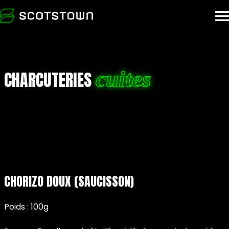
À PROPOS
cuites
CHARCUTERIES
FAMILLES DE PRODUITS
POINTS DE VENTE
DEVENIR DÉTAILLANT
CHORIZO DOUX (SAUCISSON)
Searc
Poids : 100g