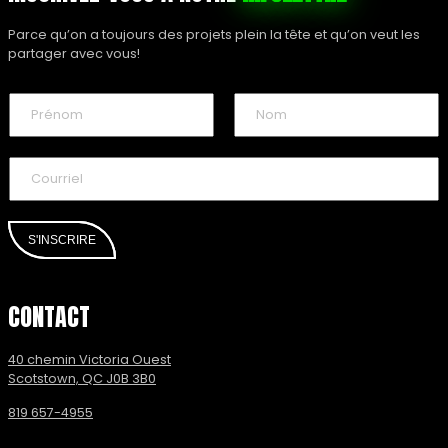
Parce qu’on a toujours des projets plein la tête et qu’on veut les
partager avec vous!
N
o
m
P
N
*
r
o
C
é
m
o
n
u
o
r
m
r
S'INSCRIRE
i
e
l
CONTACT
*
40 chemin Victoria Ouest
Scotstown, QC J0B 3B0
819 657-4955