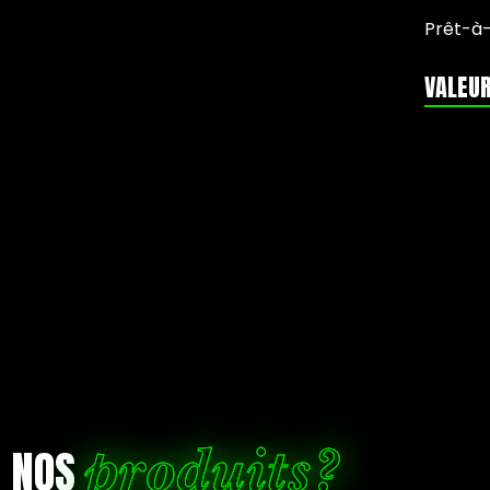
Prêt-à
VALEUR
produits?
R NOS