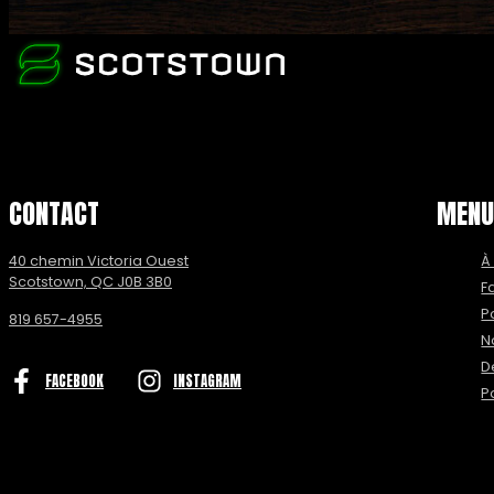
CONTACT
MEN
40 chemin Victoria Ouest
À
Scotstown, QC J0B 3B0
F
P
819 657-4955
N
D
FACEBOOK
INSTAGRAM
P