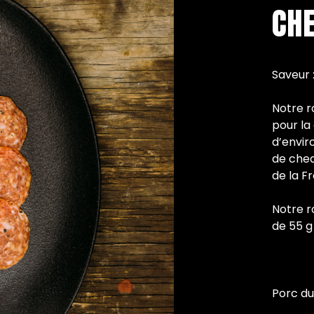
CH
Saveur :
Notre r
pour la
d’envir
de ched
de la F
Notre r
de 55 g
Porc d