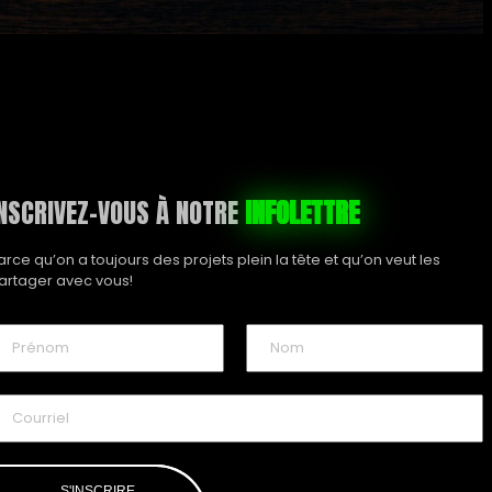
NSCRIVEZ-VOUS À NOTRE
INFOLETTRE
arce qu’on a toujours des projets plein la tête et qu’on veut les
artager avec vous!
m
N
o
m
S'INSCRIRE