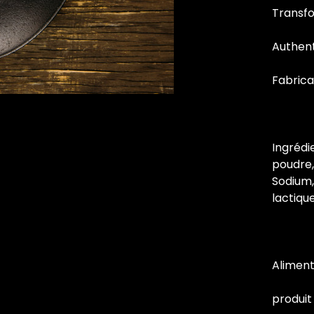
Transf
Authen
Fabrica
Ingrédi
poudre,
Sodium,
lactiqu
Alimen
produit