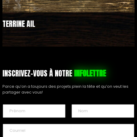
TERRINE AIL
INSCRIVEZ-VOUS À NOTRE
INFOLETTRE
Parce qu’on a toujours des projets plein la tête et qu’on veut les
partager avec vous!
N
o
m
P
N
*
r
o
C
é
m
o
n