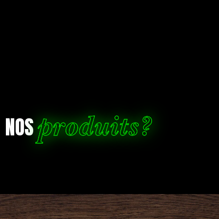
produits?
R NOS