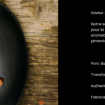
Saveur 
Notre s
pour la
aromati
piment
Porc d
Transf
Authen
Fabrica